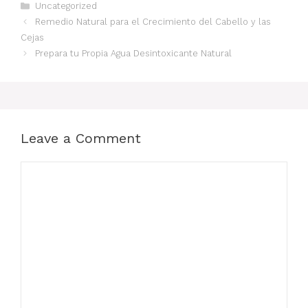
Categories
Uncategorized
Remedio Natural para el Crecimiento del Cabello y las
Cejas
Prepara tu Propia Agua Desintoxicante Natural
Leave a Comment
Comment